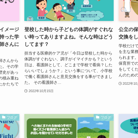
イメージ
登校した時から子どもの体調がすぐれな
公立の
持った学
い時ってありますよね。そんな時はどう
交換を
師さんに
してます？
学校だけ
を主な業
担当する医療的ケア児が「今日は登校した時から
られます
体調がすぐれない、調子がイマイチかも？という
師さんから
保育所での看
日は、看護師として、どこまで学校で看病？した
た。その学
をしてくだ
らいいでしょうか？」という事について、小学校
歴史があっ
んのための医
で働く看護師さんと意見交換をする事ができまし
の積み重ね
た。 その看護師さ...
たかたちで
2022年1
2022年10月15日
ブログ
ブログ