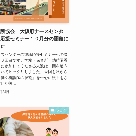
看護協会 大阪府ナースセンタ
職応援セミナー１０月分の開催に
した
ースセンターの復職応援セミナーへの参
で３回目です。学校・保育所・幼稚園看
スに参加してくださる人数は、回を追う
ていてビックリしました。今回も私から
で働く看護師の役割」を中心に説明をさ
た後...
0月23日
ブログ