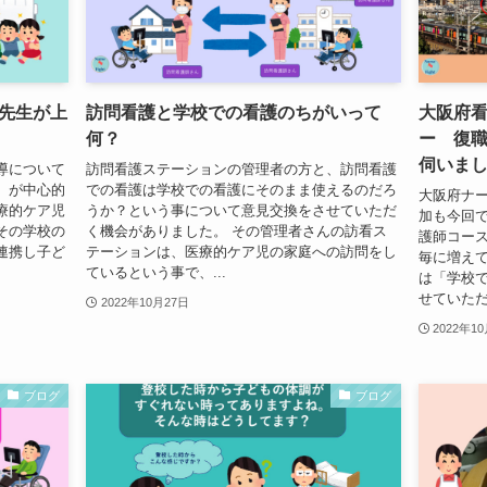
先生が上
訪問看護と学校での看護のちがいって
大阪府
何？
ー 復
伺いま
導について
訪問看護ステーションの管理者の方と、訪問看護
）が中心的
での看護は学校での看護にそのまま使えるのだろ
大阪府ナ
療的ケア児
うか？という事について意見交換をさせていただ
加も今回
その学校の
く機会がありました。 その管理者さんの訪看ス
護師コー
連携し子ど
テーションは、医療的ケア児の家庭への訪問をし
毎に増え
ているという事で、...
は「学校
せていただい
2022年10月27日
2022年1
ブログ
ブログ