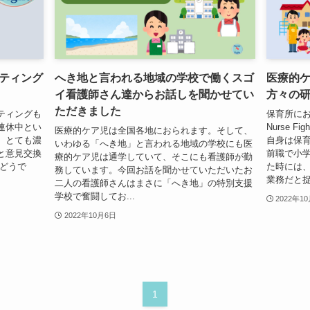
ティング
へき地と言われる地域の学校で働くスゴ
医療的
イ看護師さん達からお話しを聞かせてい
方々の
ただきました
ティングも
保育所に
連休中とい
Nurse 
医療的ケア児は全国各地におられます。そして、
、とても濃
自身は保
いわゆる「へき地」と言われる地域の学校にも医
と意見交換
前職で小
療的ケア児は通学していて、そこにも看護師が勤
近どうで
た時には
務しています。今回お話を聞かせていただいたお
業務だと捉え
二人の看護師さんはまさに「へき地」の特別支援
学校で奮闘してお...
2022年1
2022年10月6日
1