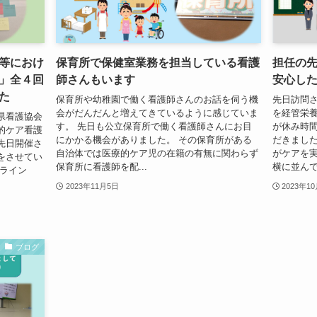
等におけ
保育所で保健室業務を担当している看護
担任の
」全４回
師さんもいます
安心し
た
保育所や幼稚園で働く看護師さんのお話を伺う機
先日訪問
会がだんだんと増えてきているように感じていま
を経管栄
県看護協会
す。 先日も公立保育所で働く看護師さんにお目
が休み時
的ケア看護
にかかる機会がありました。 その保育所がある
だきました
先日開催さ
自治体では医療的ケア児の在籍の有無に関わらず
がケアを
をさせてい
保育所に看護師を配...
横に並んで
ンライン
2023年11月5日
2023年1
ブログ