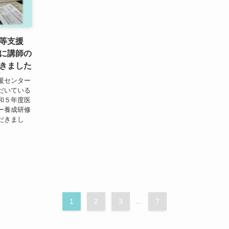
等支援
に講師の
きました
援センター
だいている
和５年度医
ー養成研修
だきまし
1
2
3
...
7