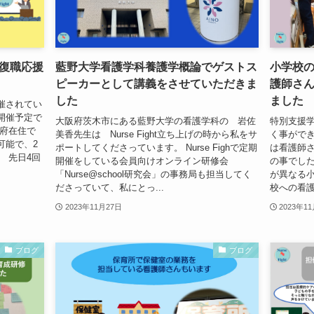
復職応援
藍野大学看護学科養護学概論でゲストス
小学校
ピーカーとして講義をさせていただきま
護師さ
した
ました
催されてい
開催予定で
大阪府茨木市にある藍野大学の看護学科の 岩佐
特別支援
阪府在住で
美香先生は Nurse Fight立ち上げの時から私をサ
く事ができ
可能で、2
ポートしてくださっています。 Nurse Fighで定期
は看護師
 先日4回
開催をしている会員向けオンライン研修会
の事でした
「Nurse@school研究会」の事務局も担当してく
が異なる小
ださっていて、私にとっ...
校への看護
2023年11月27日
2023年1
ブログ
ブログ