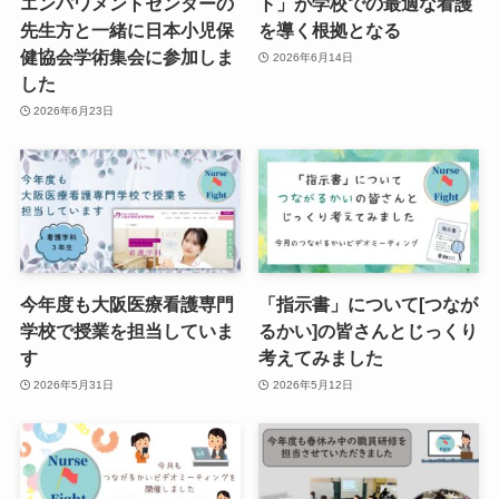
エンパワメントセンターの
ト」が学校での最適な看護
先生方と一緒に日本小児保
を導く根拠となる
健協会学術集会に参加しま
2026年6月14日
した
2026年6月23日
今年度も大阪医療看護専門
「指示書」について[つなが
学校で授業を担当していま
るかい]の皆さんとじっくり
す
考えてみました
2026年5月31日
2026年5月12日